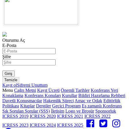
Oturumu Aç
E-Posta
Şifre
Kayıt ol
Şifremi Unuttum
Menu
Çağrı Metni
Kayıt Ücreti
Önemli Tarihler
Konferans Yeri
Konaklama
Konferans Konuları
Kurullar
Bildiri Hazırlama Rehberi
Davetli Konuşmacılar
Hakemlik Süreci
Amaç ve Odak
Editörlük
Politikası
Kitaplar
Dergiler
Geçici Program
Eş zamanlı Konferans
Sık Sorulan Sorular (SSS)
İletişim
Logo ve Broşür
Sponsorluk
ICRESS 2019
ICRESS 2020
ICRESS 2021
ICRESS 2022
ICRESS 2023
ICRESS 2024
ICRESS 2025